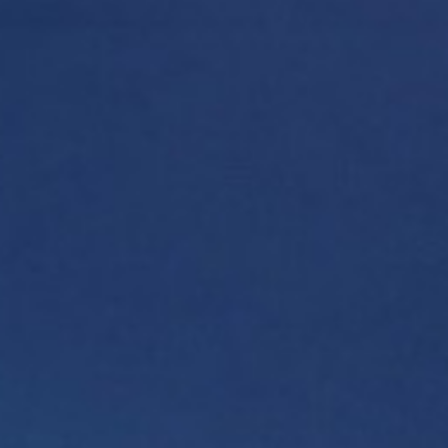
ORBI MILLENNIUM
გსურთ გაიგოთ მეტი პროექტზე? შეავსეთ
ფორმა და ჩვენი წარმომადგენელი მალე
დაგიკავშირდებათ.