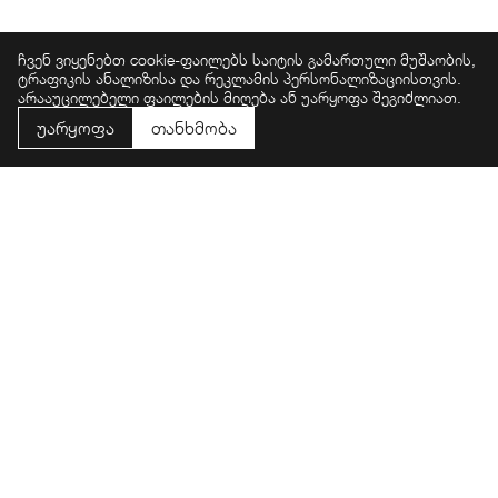
ბიზნეს-სივრცეები და საკონფერენციო
ჩვენ ვიყენებთ cookie-ფაილებს საიტის გამართული მუშაობის,
დარბაზები
ტრაფიკის ანალიზისა და რეკლამის პერსონალიზაციისთვის.
არააუცილებელი ფაილების მიღება ან უარყოფა შეგიძლიათ.
რეკრეაციული და გამწვანებული ზონები
უარყოფა
თანხმობა
საზოგადოებრივი ტერასები პანორამული
ხედებით
მიწისქვეშა და მიწისზედა პარკინგი
24/7 უსაფრთხოება და კონსიერჟ სერვისი
ᲞᲠᲝᲔᲥᲢᲘᲡ ᲛᲝᲛᲒᲔᲑᲘᲐᲜᲝᲑᲐ